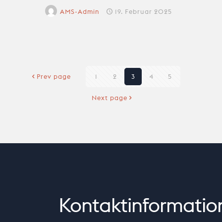
AMS-Admin
19. Februar 2025
Prev page
1
2
3
4
5
Next page
Kontaktinformatio