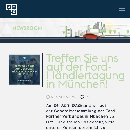
Treffen Sie uns
auf der Ford-
Händlertagung
in München!
9. April 2026
3
Am
24. April 2026
sind wir auf
der
Generalversammlung des Ford
Partner Verbandes in München
vor
Ort – und freuen uns darauf, viele
unserer Kunden persönlich zu