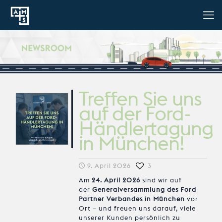
Treffen Sie uns
auf der Ford-
Händlertagung
in München!
9. April 2026
3
Am
24. April 2026
sind wir auf
der
Generalversammlung des Ford
Partner Verbandes in München
vor
Ort – und freuen uns darauf, viele
unserer Kunden persönlich zu